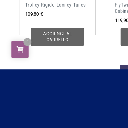
Trolley Rigido Looney Tunes
FlyTwi
Cabin
109,80
€
119,9
AGGIUNGI AL
CARRELLO
0
1