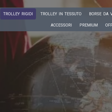
TROLLEY RIGIDI
TROLLEY IN TESSUTO
BORSE DA V
ACCESSORI
PREMIUM
OF