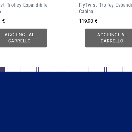
st Trolley Espandibile
FlyTwist Trolley Espandi
a
Cabina
0
€
119,90
€
AGGIUNGI AL
AGGIUNGI AL
CARRELLO
CARRELLO
2
3
4
…
10
11
12