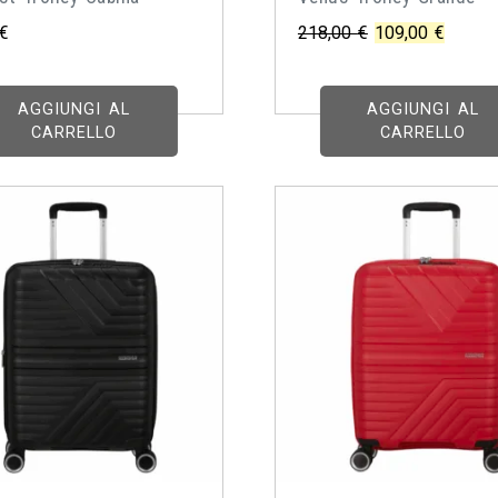
Il
Il
€
218,00
€
109,00
€
prezzo
prezz
originale
attuale
AGGIUNGI AL
AGGIUNGI AL
era:
è:
CARRELLO
CARRELLO
218,00 €.
109,00