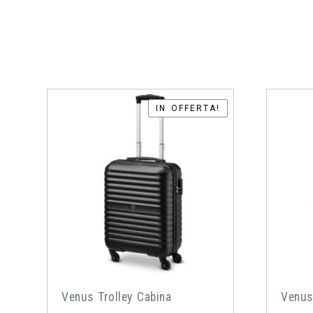
IN OFFERTA!
IN OFFERTA!
Venus Trolley Cabina
Venus