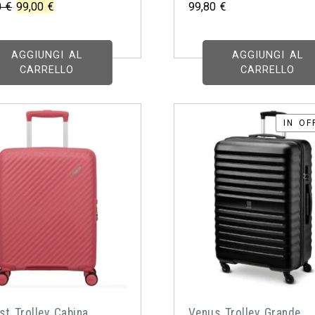
Il
Il
0
€
99,00
€
99,80
€
prezzo
prezzo
originale
attuale
AGGIUNGI AL
AGGIUNGI AL
era:
è:
CARRELLO
CARRELLO
198,00 €.
99,00 €.
IN OF
IN OF
st Trolley Cabina
Venus Trolley Grande