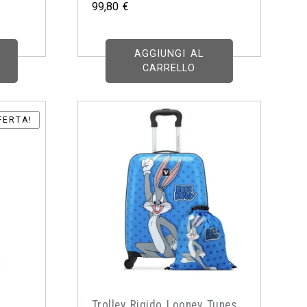
99,80
€
AGGIUNGI AL
CARRELLO
FERTA!
FERTA!
Trolley Rigido Looney Tunes