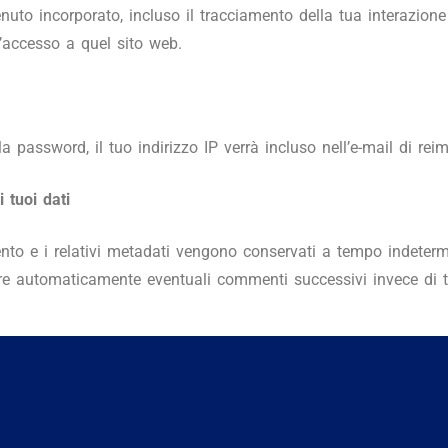
nuto incorporato, incluso il tracciamento della tua interazion
l’accesso a quel sito web.
la password, il tuo indirizzo IP verrà incluso nell’e-mail di rei
 tuoi dati
to e i relativi metadati vengono conservati a tempo indeter
e automaticamente eventuali commenti successivi invece di te
 sul nostro sito web (se presenti), memorizziamo anche le info
 utenti possono vedere, modificare o eliminare le proprie inform
 modificare il proprio nome utente). Gli amministratori del