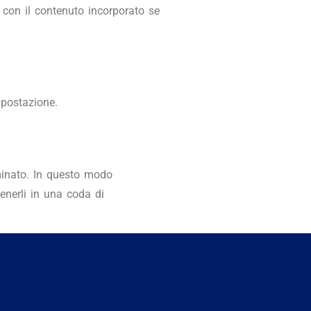
e con il contenuto incorporato se
mpostazione.
minato. In questo modo
nerli in una coda di
rmazioni personali che forniscono
azioni personali in qualsiasi
 sito web possono anche vedere