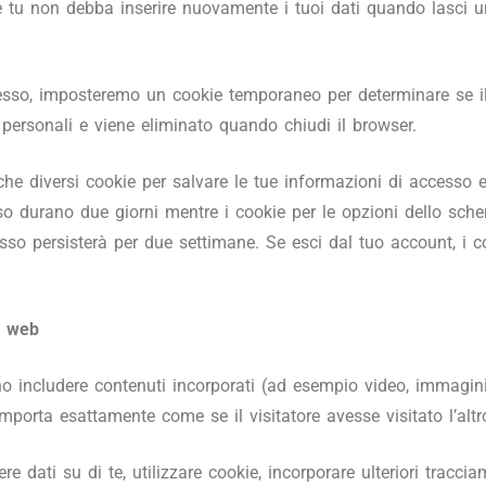
 tu non debba inserire nuovamente i tuoi dati quando lasci 
cesso, imposteremo un cookie temporaneo per determinare se il
personali e viene eliminato quando chiudi il browser.
 diversi cookie per salvare le tue informazioni di accesso e 
sso durano due giorni mentre i cookie per le opzioni dello sc
cesso persisterà per due settimane. Se esci dal tuo account, i 
ti web
no includere contenuti incorporati (ad esempio video, immagini, 
comporta esattamente come se il visitatore avesse visitato l’altr
e dati su di te, utilizzare cookie, incorporare ulteriori traccia