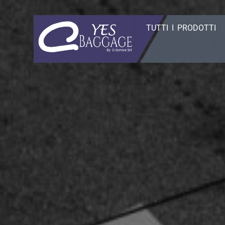
TUTTI I PRODOTTI
Yes Baggage
Il tuo bagaglio, a portata di
mondo