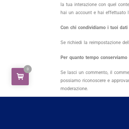
la tua interazione con quel conte
hai un account e hai effettuato 
Con chi condividiamo i tuoi dati
Se richiedi la reimpostazione del
Per quanto tempo conserviamo i
0
Se lasci un commento, il commen
possiamo riconoscere e approvar
moderazione.
Per gli utenti che si registrano
nel loro profilo utente. Tutti gli
momento (tranne che non possono
e modificare tali informazioni.