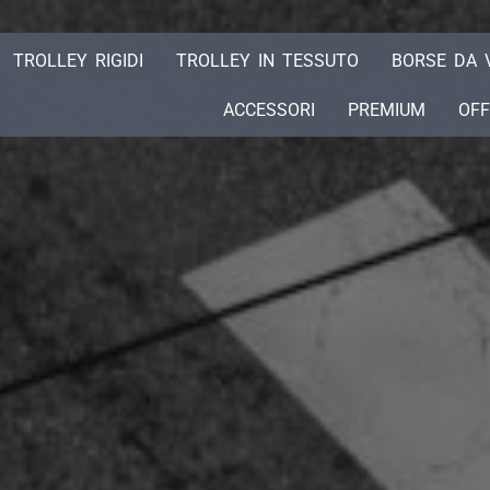
TROLLEY RIGIDI
TROLLEY IN TESSUTO
BORSE DA 
ACCESSORI
PREMIUM
OFF