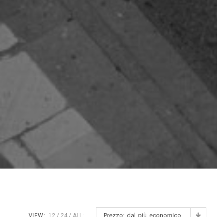
Prezzo: dal più economico
VIEW:
12
24
ALL: