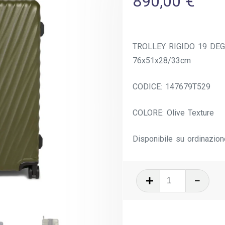
890,00
€
TROLLEY RIGIDO 19 DEG
76x51x28/33cm
CODICE: 147679T529
COLORE: Olive Texture
Disponibile su ordinazion
19
Degree
Trolley
Grande