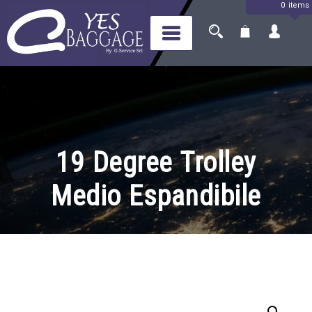
0 items
Skip
to
content
Yes Baggage
Il tuo bagaglio, a portata di
mondo
19 Degree Trolley
Medio Espandibile