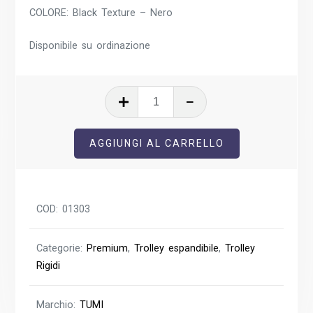
COLORE: Black Texture – Nero
Disponibile su ordinazione
19
Degree
Trolley
AGGIUNGI AL CARRELLO
Medio
Espandibile
quantità
COD:
01303
Categorie:
Premium
,
Trolley espandibile
,
Trolley
Rigidi
Marchio:
TUMI