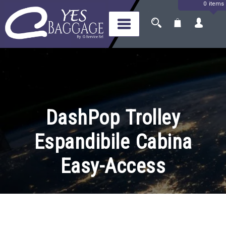
0 items
Skip
to
content
Yes Baggage
Il tuo bagaglio, a portata di
mondo
DashPop Trolley
Espandibile Cabina
Easy-Access