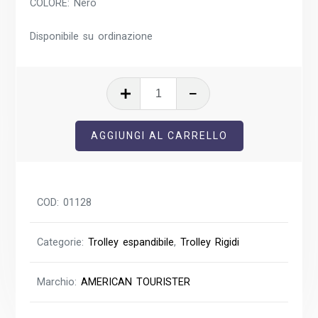
COLORE: Nero
Disponibile su ordinazione
DashPop
Trolley
Espandibile
AGGIUNGI AL CARRELLO
Cabina
Easy-
Access
quantità
COD:
01128
Categorie:
Trolley espandibile
,
Trolley Rigidi
Marchio:
AMERICAN TOURISTER