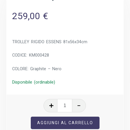
259,00
€
TROLLEY RIGIDO ESSENS 81x56x34cm
CODICE: KM000428
COLORE: Graphite – Nero
Disponibile (ordinabile)
Essens
Trolley
Jumbo
AGGIUNGI AL CARRELLO
quantità