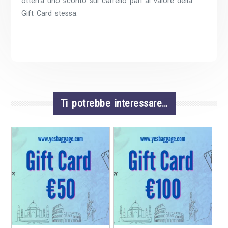
otterrà uno sconto sul carrello pari al valore della
Gift Card stessa.
Ti potrebbe interessare…