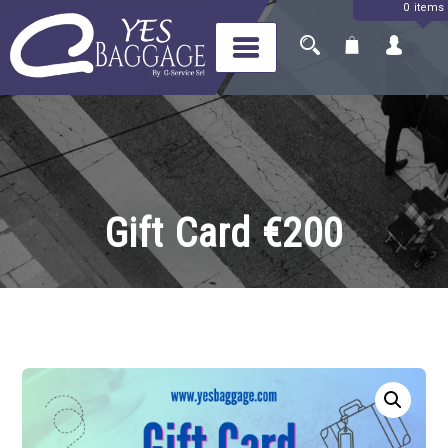
0 items
Skip
to
content
Yes Baggage
Il tuo bagaglio, a portata di
mondo
Gift Card €200