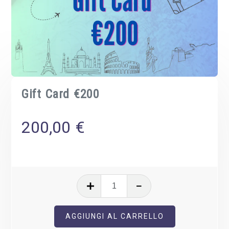
Gift Card €200
200,00
€
Gift
Card
€200
AGGIUNGI AL CARRELLO
quantità