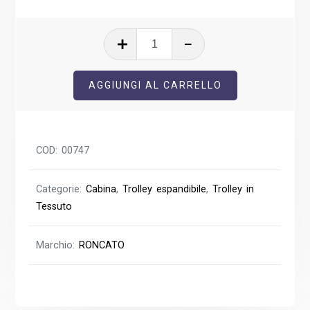
Ironik
2.0
Trolley
AGGIUNGI AL CARRELLO
Espandibile
Cabina
quantità
COD:
00747
Categorie:
Cabina
,
Trolley espandibile
,
Trolley in
Tessuto
Marchio:
RONCATO