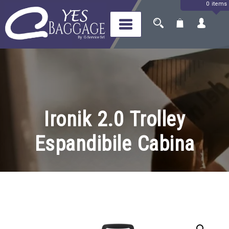
0 items
Skip
to
content
Yes Baggage
Il tuo bagaglio, a portata di
mondo
Ironik 2.0 Trolley
Espandibile Cabina