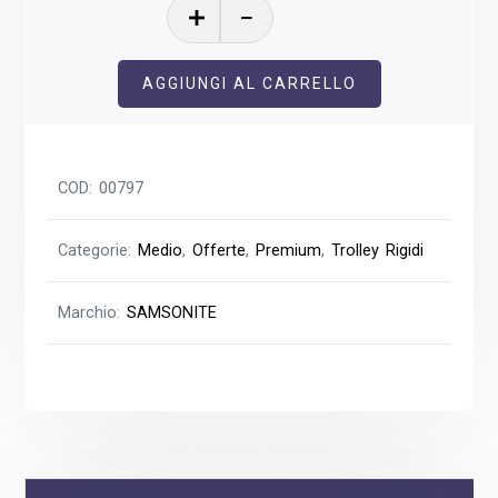
Lite-
Shock
Trolley
AGGIUNGI AL CARRELLO
Medio
quantità
COD:
00797
Categorie:
Medio
,
Offerte
,
Premium
,
Trolley Rigidi
Marchio:
SAMSONITE