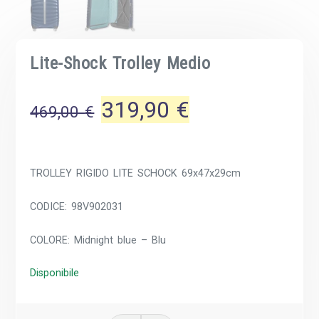
Lite-Shock Trolley Medio
Il
Il
319,90
€
469,00
€
prezzo
prezzo
TROLLEY RIGIDO LITE SCHOCK 69x47x29cm
originale
attuale
CODICE: 98V902031
era:
è:
COLORE: Midnight blue – Blu
469,00 €.
319,90 €.
Disponibile