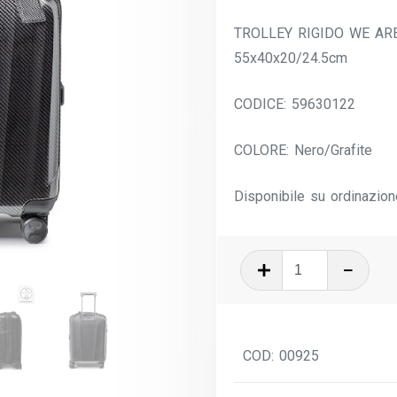
TROLLEY RIGIDO WE AR
55x40x20/24.5cm
CODICE: 59630122
COLORE: Nero/Grafite
Disponibile su ordinazion
We
Are
Glam
Dlx
COD:
00925
Trolley
Cabina