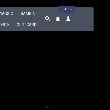
0 items
IAGGIO
BAMBINI
FERTE
GIFT CARD