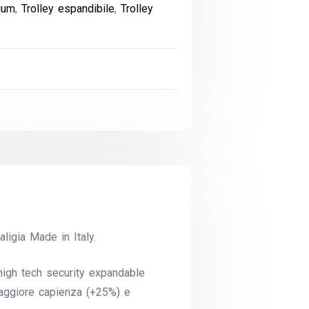
ium
,
Trolley espandibile
,
Trolley
igia Made in Italy.
igh tech security expandable
maggiore capienza (+25%) e